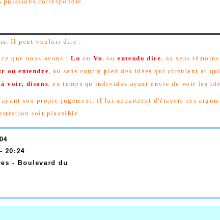
 puissions correspondre.
s. Il peut vouloir dire :
 ce que nous avons :
Lu
ou
Vu
, ou
entendu dire
, au sens témoins 
ir ou entendre
, au sens contre pied des idées qui circulent et qu
à voir, disons
, en temps qu'individus ayant envie de voir les idé
ayant son propre jugement, il lui appartient d'étayers ces argum
stration soit plausible.
:04
- 20:24
es - Boulevard du