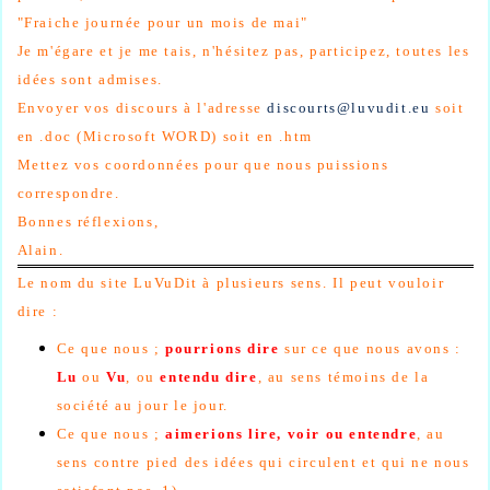
"Fraiche journée pour un mois de mai"
Je m'égare et je me tais, n'hésitez pas, participez, toutes les
idées sont admises.
Envoyer vos discours à l'adresse
discourts@luvudit.eu
soit
en .doc (Microsoft WORD) soit en .htm
Mettez vos coordonnées pour que nous puissions
correspondre.
Bonnes réflexions,
Alain.
Le nom du site LuVuDit à plusieurs sens. Il peut vouloir
dire :
Ce que nous ;
pourrions dire
sur ce que nous avons :
Lu
ou
Vu
, ou
entendu dire
, au sens témoins de la
société au jour le jour.
Ce que nous ;
aimerions lire, voir ou entendre
, au
sens contre pied des idées qui circulent et qui ne nous